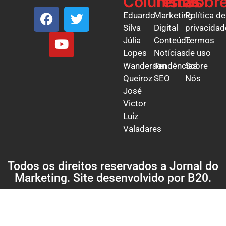
Colunistas
Temas
Sobr
Eduardo
Marketing
Política de
Silva
Digital
privacidad
Júlia
Conteúdo
Termos
Lopes
Notícias
de uso
Wanderson
Tendências
Sobre
Queiroz
SEO
Nós
José
Victor
Luiz
Valadares
Todos os direitos reservados a Jornal do
Marketing. Site desenvolvido por
B20
.