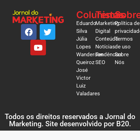
Colunistas
Temas
Sobr
Eduardo
Marketing
Política de
Silva
Digital
privacidad
Júlia
Conteúdo
Termos
Lopes
Notícias
de uso
Wanderson
Tendências
Sobre
Queiroz
SEO
Nós
José
Victor
Luiz
Valadares
Todos os direitos reservados a Jornal do
Marketing. Site desenvolvido por
B20
.