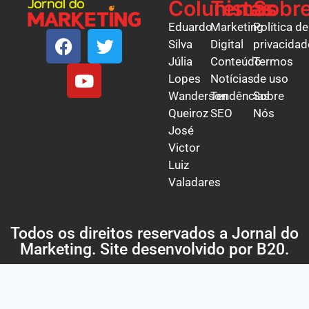
Colunistas
Temas
Sobr
Eduardo
Marketing
Política de
Silva
Digital
privacidad
Júlia
Conteúdo
Termos
Lopes
Notícias
de uso
Wanderson
Tendências
Sobre
Queiroz
SEO
Nós
José
Victor
Luiz
Valadares
Todos os direitos reservados a Jornal do
Marketing. Site desenvolvido por
B20
.