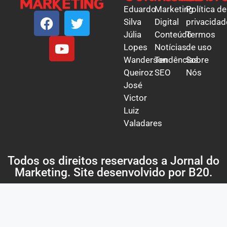
Eduardo
Marketing
Política de
Silva
Digital
privacidad
Júlia
Conteúdo
Termos
Lopes
Notícias
de uso
Wanderson
Tendências
Sobre
Queiroz
SEO
Nós
José
Victor
Luiz
Valadares
Todos os direitos reservados a Jornal do
Marketing. Site desenvolvido por
B20
.