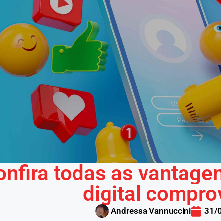
onfira todas as vantage
digital compr
Andressa Vannuccini
31/