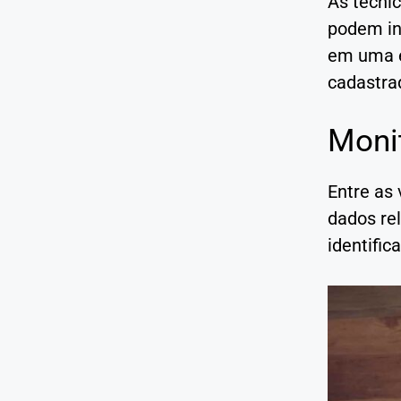
As técni
podem in
em uma e
cadastra
Moni
Entre as 
dados re
identific