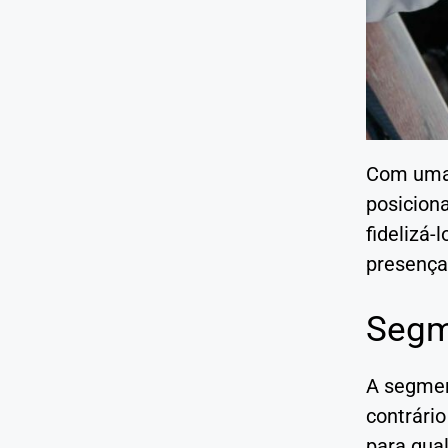
Com um
posiciona
fidelizá-
presença
Segm
A segmen
contrário
para qual