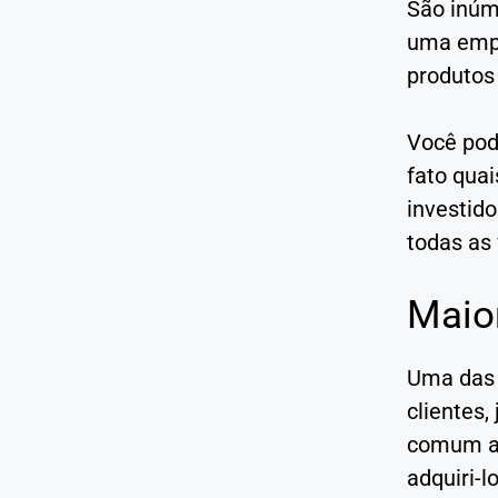
São inúm
uma empr
produtos 
Você pod
fato qua
investido
todas as 
Maior
Uma das 
clientes,
comum as
adquiri-l