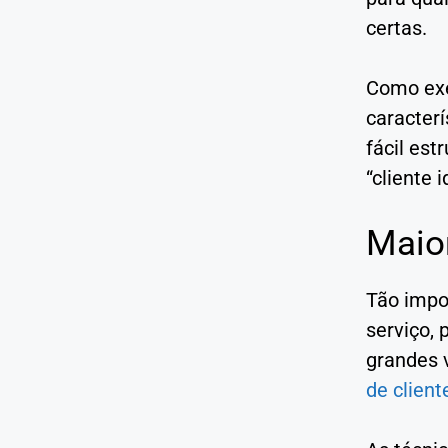
certas.
Como exe
caracter
fácil est
“cliente i
Maior
Tão impor
serviço,
grandes v
de client