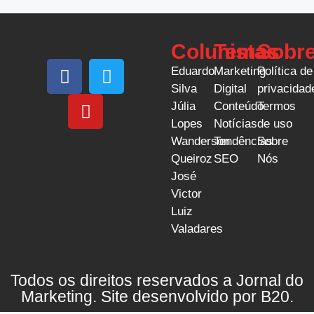
Colunistas
Temas
Sobr
Eduardo
Marketing
Política de
Silva
Digital
privacidad
Júlia
Conteúdo
Termos
Lopes
Notícias
de uso
Wanderson
Tendências
Sobre
Queiroz
SEO
Nós
José
Victor
Luiz
Valadares
Todos os direitos reservados a Jornal do
Marketing. Site desenvolvido por
B20
.