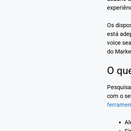
experiênc
Os dispos
está ade
voice sea
do Marke
O qu
Pesquisas
com o se
ferrame
Al