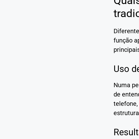
Quais
tradi
Diferente
função ap
principai
Uso d
Numa pes
de enten
telefone,
estrutura
Result