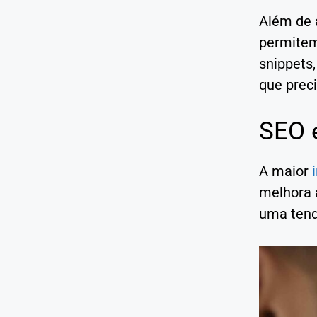
Além de 
permitem
snippets,
que preci
SEO e
A maior
melhora 
uma tend