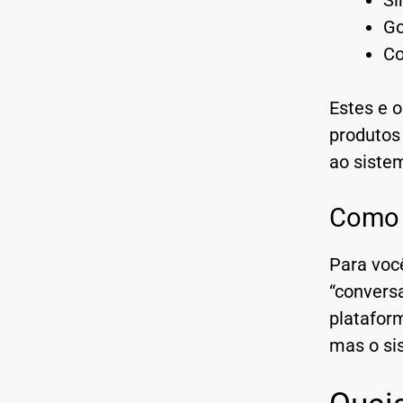
Sir
Go
Co
Estes e o
produtos
ao siste
Como 
Para você
“conversa
plataform
mas o si