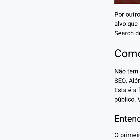
Por outro
alvo que 
Search d
Como
Não tem 
SEO. Além
Esta é a 
público. 
Enten
O primeir