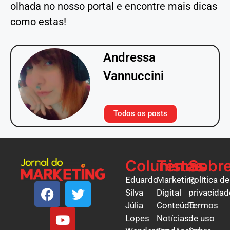
olhada no nosso portal e encontre mais dicas
como estas!
Andressa
Vannuccini
Todos os posts
Colunistas
Temas
Sobr
Eduardo
Marketing
Política de
Silva
Digital
privacidad
Júlia
Conteúdo
Termos
Lopes
Notícias
de uso