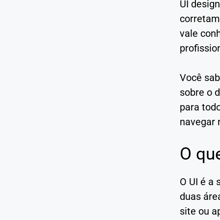
UI desig
corretame
vale con
profissio
Você sab
sobre o 
para tod
navegar 
O que
O UI é a 
duas áre
site ou a