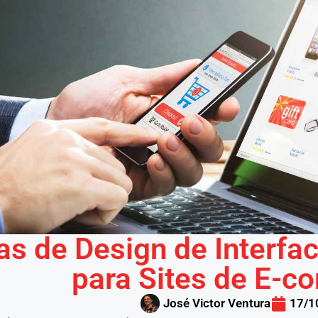
as de Design de Interfac
para Sites de E-
José Victor Ventura
17/1