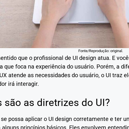
Fonte/Reprodução: original.
entido que o profissional de UI design atua. E voc
a que foca na experiência do usuário. Porém, a di
UX atende as necessidades do usuário, o UI traz e
r irá interagir.
 são as diretrizes do UI?
se possa aplicar o UI design corretamente e ter u
a alguns princípios básicos. Eles envolvem entend