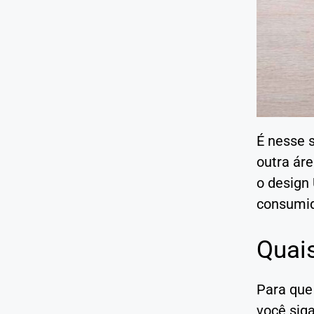
É nesse s
outra áre
o design 
consumido
Quais
Para que 
você sig