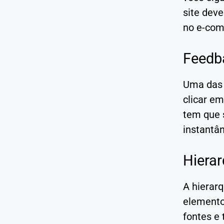
site deve
no e-co
Feedb
Uma das 
clicar e
tem que 
instantâ
Hierar
A hierarq
elementos
fontes e 