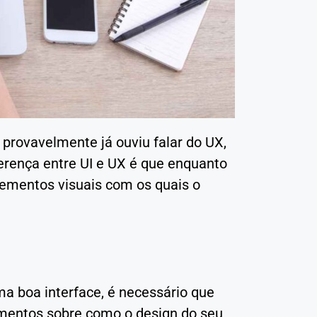
ê provavelmente já ouviu falar do UX,
ferença entre UI e UX é que enquanto
lementos visuais com os quais o
ma boa interface, é necessário que
imentos sobre como o design do seu