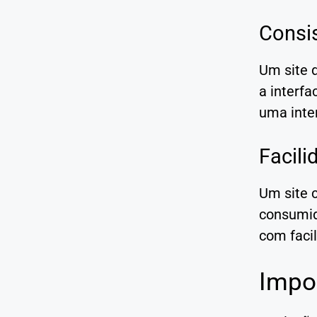
Consis
Um site 
a interfa
uma inter
Facil
Um site 
consumid
com faci
Impo