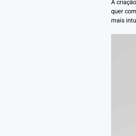
A criaçã
quer com
mais int