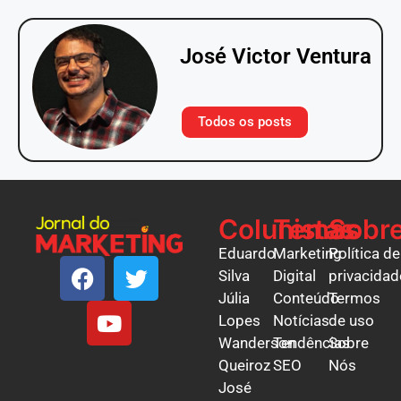
José Victor Ventura
Todos os posts
Colunistas
Temas
Sobr
Eduardo
Marketing
Política de
Silva
Digital
privacidad
Júlia
Conteúdo
Termos
Lopes
Notícias
de uso
Wanderson
Tendências
Sobre
Queiroz
SEO
Nós
José