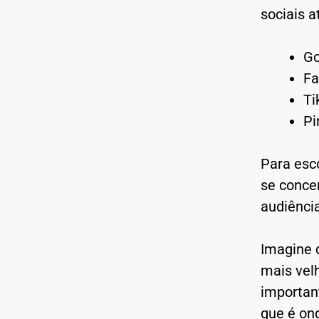
sociais a
Go
Fa
Ti
Pi
Para esc
se concen
audiência
Imagine 
mais velh
important
que é ond