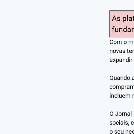
As pla
fundam
Com o me
novas te
expandir
Quando a
compram!
incluem r
O Jornal
sociais,
o seu neg