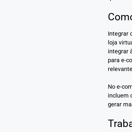
Como
Integrar
loja vir
integrar 
para e-c
relevante
No e-com
incluem 
gerar ma
Trab