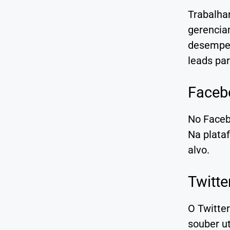
Trabalha
gerencia
desempen
leads par
Faceb
No Faceb
Na plataf
alvo.
Twitte
O Twitter
souber u