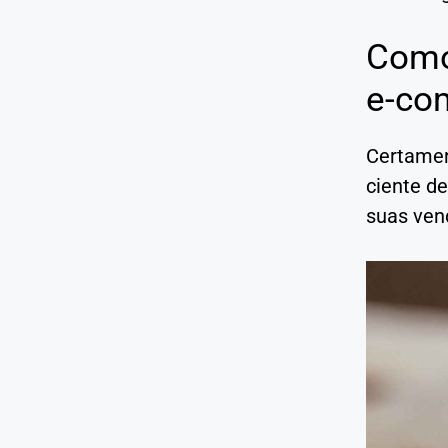
Como
e-co
Certamen
ciente d
suas vend