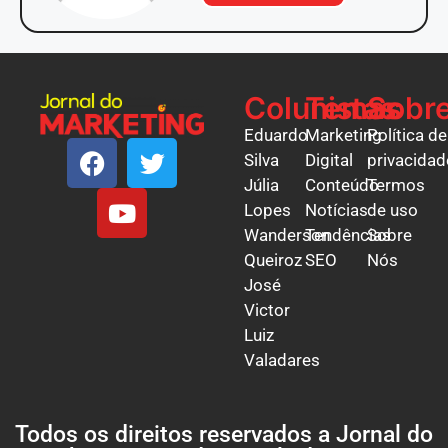
Colunistas
Temas
Sobr
Eduardo
Marketing
Política de
Silva
Digital
privacidad
Júlia
Conteúdo
Termos
Lopes
Notícias
de uso
Wanderson
Tendências
Sobre
Queiroz
SEO
Nós
José
Victor
Luiz
Valadares
Todos os direitos reservados a Jornal do