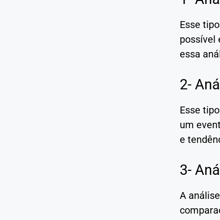
Esse tip
possível
essa anál
2- Aná
Esse tipo
um event
e tendên
3- Aná
A análise
comparaçõ