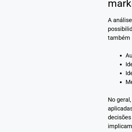
marke
A anális
possibil
também i
Au
Id
Id
Me
No geral,
aplicada
decisões
implicam