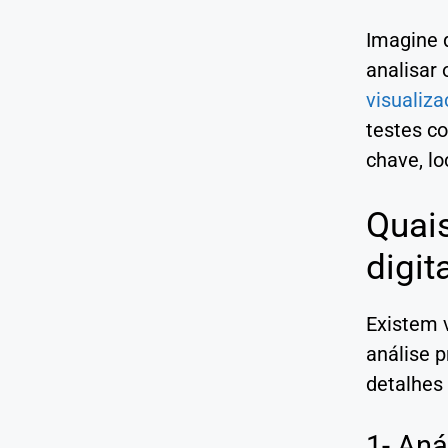
Imagine 
analisar 
visualiz
testes c
chave, lo
Quais
digit
Existem v
análise p
detalhes
1- Aná