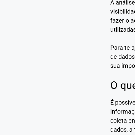
A análise
visibili
fazer o 
utilizada
Para te 
de dados
sua impor
O que
É possíve
informaçõ
coleta e
dados, a 