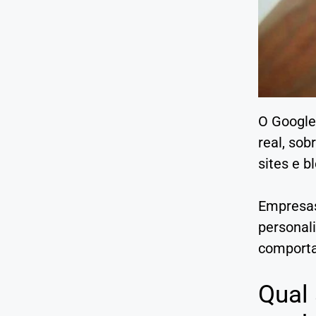
O Google
real, sob
sites e b
Empresas
personal
comporta
Qual 