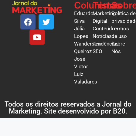
Colunistas
Temas
Sobr
Eduardo
Marketing
Política de
Silva
Digital
privacidad
Júlia
Conteúdo
Termos
Lopes
Notícias
de uso
Wanderson
Tendências
Sobre
Queiroz
SEO
Nós
José
Victor
Luiz
Valadares
Todos os direitos reservados a Jornal do
Marketing. Site desenvolvido por
B20
.