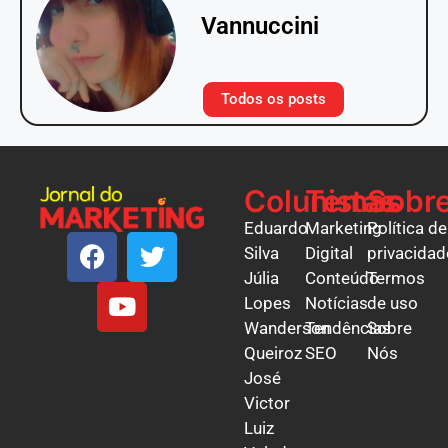
Vannuccini
Todos os posts
Colunistas
Temas
Sobr
Eduardo
Marketing
Política de
Silva
Digital
privacidad
Júlia
Conteúdo
Termos
Lopes
Notícias
de uso
Wanderson
Tendências
Sobre
Queiroz
SEO
Nós
José
Victor
Luiz