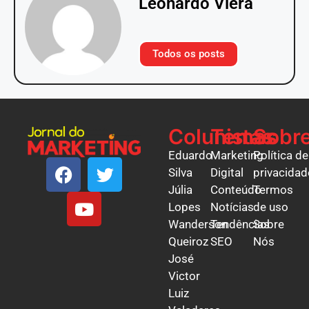
Leonardo Viera
Todos os posts
Colunistas
Temas
Sobr
Eduardo
Marketing
Política de
Silva
Digital
privacidad
Júlia
Conteúdo
Termos
Lopes
Notícias
de uso
Wanderson
Tendências
Sobre
Queiroz
SEO
Nós
José
Victor
Luiz