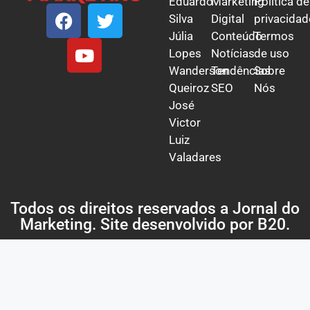
Eduardo
Marketing
Política de
Silva
Digital
privacidad
Júlia
Conteúdo
Termos
Lopes
Notícias
de uso
Wanderson
Tendências
Sobre
Queiroz
SEO
Nós
José
Victor
Luiz
Valadares
Todos os direitos reservados a Jornal do
Marketing. Site desenvolvido por
B20
.