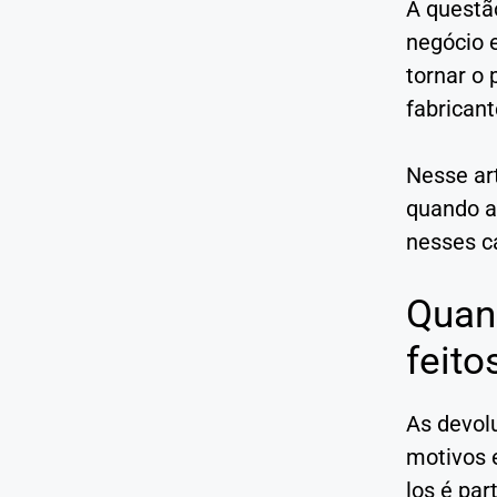
A questã
negócio e
tornar o 
fabricant
Nesse ar
quando a
nesses ca
Quan
feito
As devol
motivos 
los é par