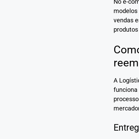
No e-com
modelos 
vendas e
produtos 
Como
reem
A Logíst
funciona
processo
mercador
Entre