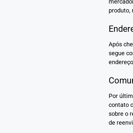
mercador
produto, 
Ender
Após che
segue co
endereço 
Comun
Por últim
contato 
sobre o r
de reenv