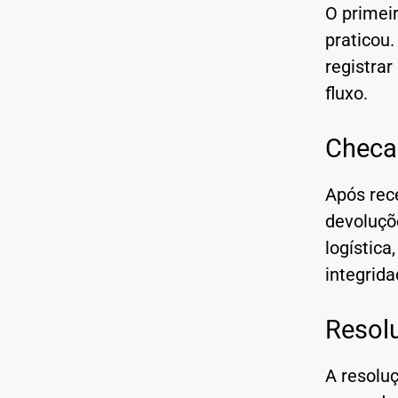
O primei
praticou.
registra
fluxo.
Chec
Após rec
devoluçõ
logística
integrid
Resol
A resolu